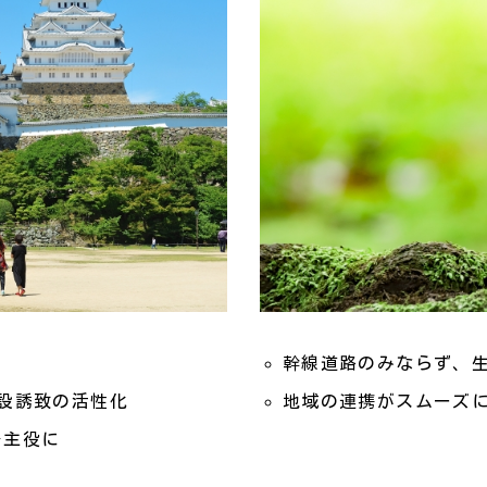
！
幹線道路のみならず、
設誘致の活性化
地域の連携がスムーズ
を主役に