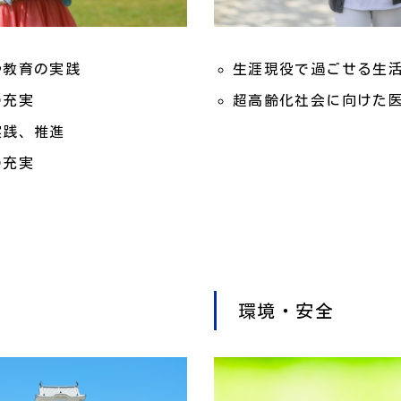
や教育の実践
生涯現役で過ごせる生
の充実
超高齢化社会に向けた
実践、推進
の充実
環境・安全