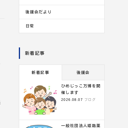
後援会だより
日常
る
新着記事
に
新着記事
後援会
く
ひめじっこ万博を開
催します
2026.08.07
ブログ
保
一般社団法人姫路薬