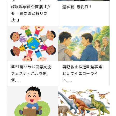
姫路科学館企画展「ク
選挙戦 最終日！
モ –網の匠と狩りの
技-」
第27回ひめじ国際交流
再犯防止推進啓発事業
フェスティバルを開
としてイエローライ
催...
ト...