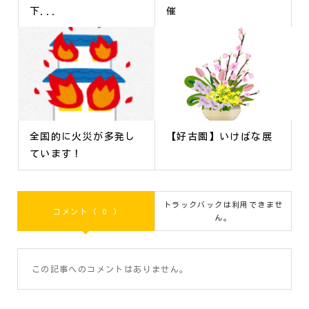
下...
催
全国的に火災が多発し
【好古園】いけばな展
ています！
トラックバックは利用できませ
コメント ( 0 )
ん。
この記事へのコメントはありません。