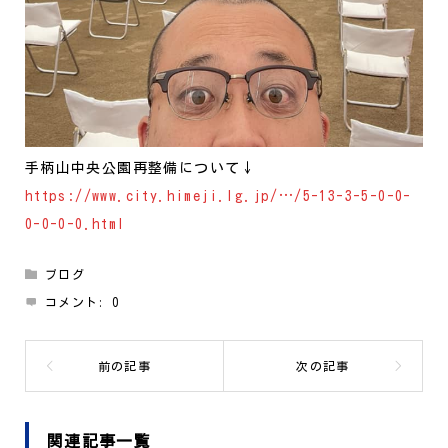
手柄山中央公園再整備について↓
https://www.city.himeji.lg.jp/…/5-13-3-5-0-0-
0-0-0-0.html
ブログ
コメント:
0
関連記事一覧