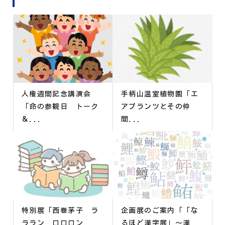
人権週間記念講演会
手柄山温室植物園「エ
「命の参観日 トーク
アプランツとその仲
＆...
間...
特別展「西巻茅子 ラ
企画展のご案内「「な
ララン ロロロン
るほど漢字展」～漢