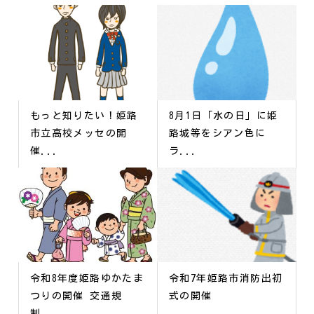
もっと知りたい！姫路
8月1日「水の日」に姫
市立高校メッセの開
路城等をシアン色に
催...
ラ...
令和8年度姫路ゆかたま
令和7年姫路市消防出初
つりの開催 交通規
式の開催
制...