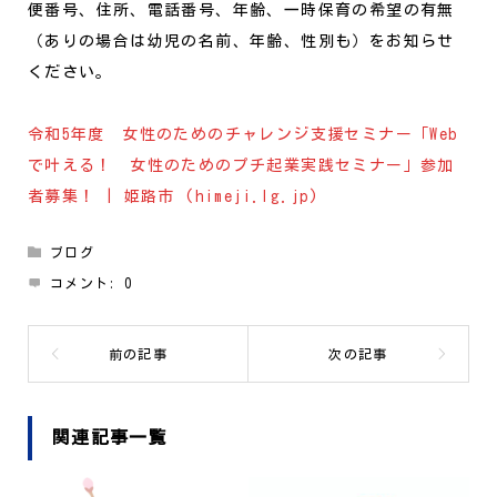
便番号、住所、電話番号、年齢、一時保育の希望の有無
（ありの場合は幼児の名前、年齢、性別も）をお知らせ
ください。
令和5年度 女性のためのチャレンジ支援セミナー「Web
で叶える！ 女性のためのプチ起業実践セミナー」参加
者募集！ | 姫路市 (himeji.lg.jp)
ブログ
コメント:
0
関連記事一覧