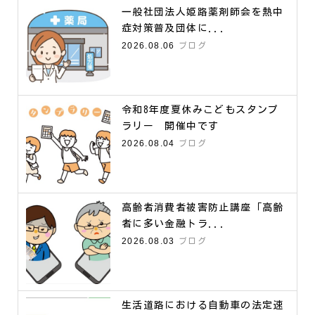
一般社団法人姫路薬剤師会を熱中
症対策普及団体に...
2026.08.06
ブログ
令和8年度夏休みこどもスタンプ
ラリー 開催中です
2026.08.04
ブログ
高齢者消費者被害防止講座「高齢
者に多い金融トラ...
2026.08.03
ブログ
生活道路における自動車の法定速