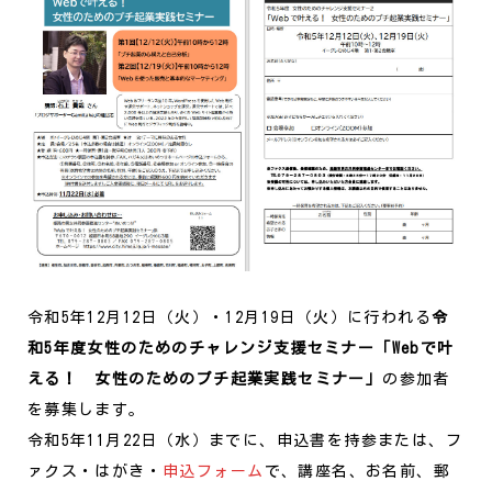
令和5年12月12日（火）・12月19日（火）に行われる
令
和5年度女性のためのチャレンジ支援セミナー「Webで叶
える！ 女性のためのプチ起業実践セミナー」
の参加者
を募集します。
令和5年11月22日（水）までに、申込書を持参または、フ
ァクス・はがき・
申込フォーム
で、講座名、お名前、郵