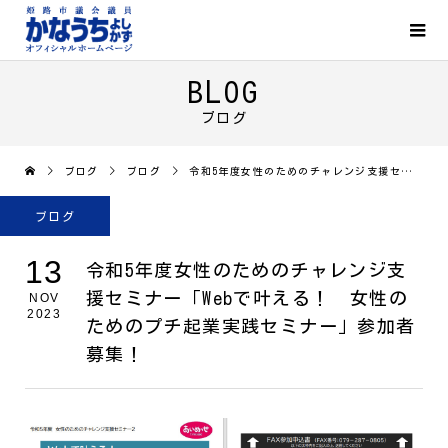
BLOG
ブログ
ブログ
ブログ
令和5年度女性のためのチャレンジ支援セミナー「Webで叶える！ 女性のためのプチ起業実践セミナー」参加者募集！
ブログ
13
令和5年度女性のためのチャレンジ支
援セミナー「Webで叶える！ 女性の
NOV
2023
ためのプチ起業実践セミナー」参加者
募集！