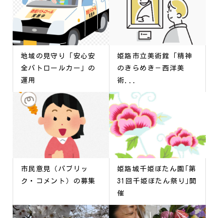
地域の見守り「安心安
姫路市立美術館「精神
全パトロールカー」の
のきらめき－西洋美
運用
術...
市民意見（パブリッ
姫路城千姫ぼたん園｢第
ク・コメント）の募集
31回千姫ぼたん祭り｣開
催