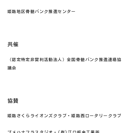
姫路地区骨髄バンク推進センター
共催
（認定特定非営利活動法人）全国骨髄バンク推進連絡協
議会
協賛
姫路さくらライオンズクラブ・姫路西ロータリークラブ
プメハナフラスタジオ・(有)江口板金工業所