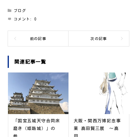
ブログ
コメント:
0
関連記事一覧
「国宝五城天守合同床
大阪・関西万博記念事
磨き（姫路城）」の
業 髙田賢三展 ～髙
参...
田...