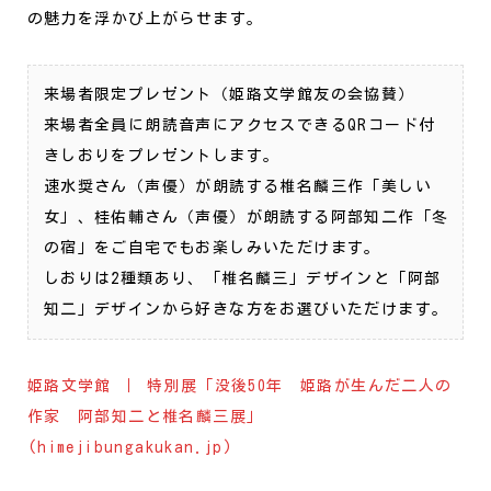
の魅力を浮かび上がらせます。
来場者限定プレゼント（姫路文学館友の会協賛）
来場者全員に朗読音声にアクセスできるQRコード付
きしおりをプレゼントします。
速水奨さん（声優）が朗読する椎名麟三作「美しい
女」、桂佑輔さん（声優）が朗読する阿部知二作「冬
の宿」をご自宅でもお楽しみいただけます。
しおりは2種類あり、「椎名麟三」デザインと「阿部
知二」デザインから好きな方をお選びいただけます。
姫路文学館 ｜ 特別展「没後50年 姫路が生んだ二人の
作家 阿部知二と椎名麟三展」
(himejibungakukan.jp)