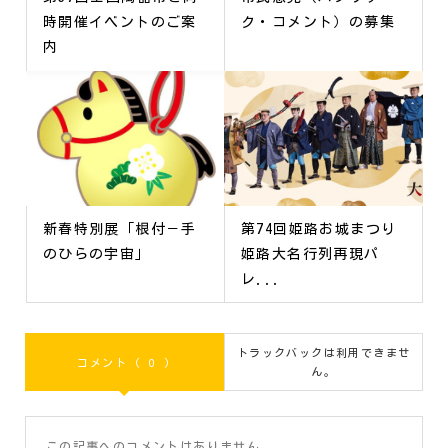
時開催イベントのご案
ク・コメント）の募集
内
新春特別展「根付－手
第74回姫路お城まつり
のひらの宇宙」
姫路大名行列再現パ
レ...
トラックバックは利用できませ
コメント ( 0 )
ん。
この記事へのコメントはありません。