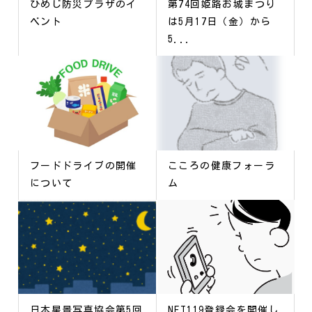
ひめじ防災プラザのイ
第74回姫路お城まつり
ベント
は5月17日（金）から
5...
フードドライブの開催
こころの健康フォーラ
について
ム
日本星景写真協会第5回
NET119登録会を開催し