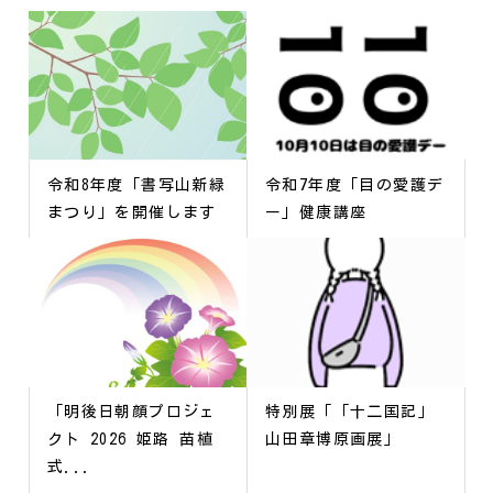
令和8年度「書写山新緑
令和7年度「目の愛護デ
まつり」を開催します
ー」健康講座
「明後日朝顔プロジェ
特別展「「十二国記」
クト 2026 姫路 苗植
山田章博原画展」
式...