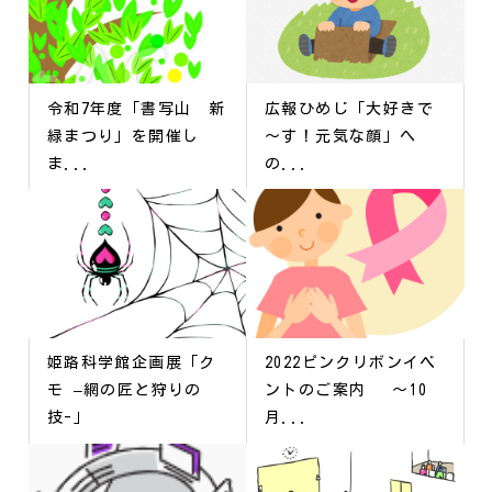
令和7年度「書写山 新
広報ひめじ「大好きで
緑まつり」を開催し
～す！元気な顔」へ
ま...
の...
姫路科学館企画展「ク
2022ピンクリボンイベ
モ –網の匠と狩りの
ントのご案内 ～10
技-」
月...