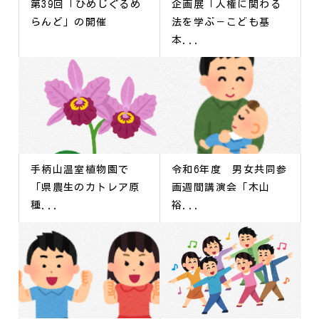
第39回「ひめじぐるめ
企画展「人権に関わる
らんど」の開催
法を学ぶ－こども基
本...
手柄山温室植物園で
令和6年度 男女共同参
「県農生のカトレア原
画週間講演会「木山
種...
裕...