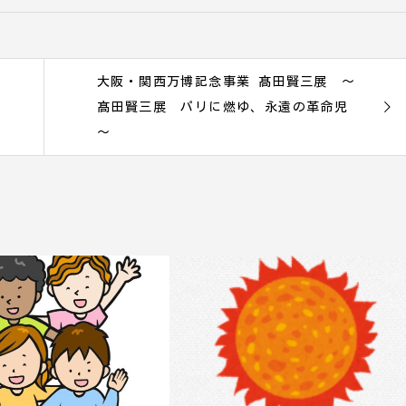
大阪・関西万博記念事業 髙田賢三展 ～
髙田賢三展 パリに燃ゆ、永遠の革命児
～