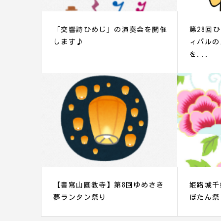
「交響詩ひめじ」の演奏会を開催
第28回
します♪
ィバルの
を...
【書寫山圓教寺】第8回ゆめさき
姫路城千
夢ランタン祭り
ぼたん祭