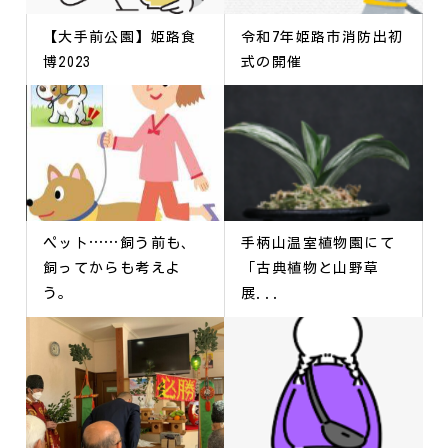
【大手前公園】姫路食
令和7年姫路市消防出初
博2023
式の開催
ペット……飼う前も、
手柄山温室植物園にて
飼ってからも考えよ
「古典植物と山野草
う。
展...