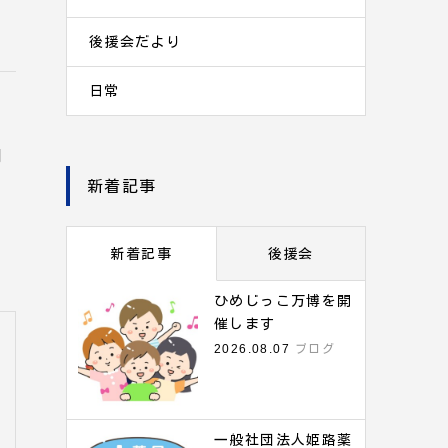
後援会だより
日常
開
新着記事
、
新着記事
後援会
ひめじっこ万博を開
催します
2026.08.07
ブログ
一般社団法人姫路薬