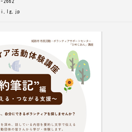
-2662
i.lg.jp