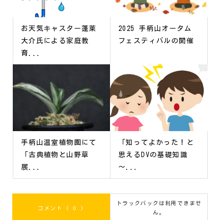
お天気キャスター蓬莱
2025 手柄山オータム
大介氏による家庭教
フェスティバルの開催
育...
手柄山温室植物園にて
「知ってよかった！と
「古典植物と山野草
思えるDVの基礎知識
展...
～...
トラックバックは利用できませ
コメント ( 0 )
ん。