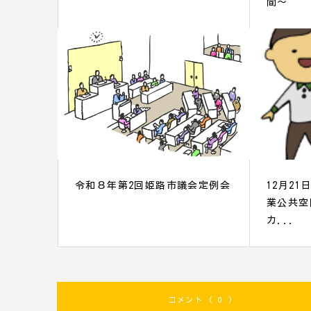
間～
令和８年第2回姫路市議会定例会
12月2
業公共空
カ...
コメント ( 0 )