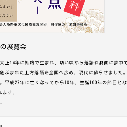
りの展覧会
大正14年に姫路で生まれ、幼い頃から落語や浪曲に夢中
危ぶまれた上方落語を全国へ広め、現代に蘇らせました
平成27年に亡くなってから10年、生誕100年の節目と
れます。
。
』