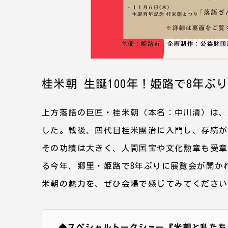
桂米朝 生誕100年！姫路で8年ぶ
上方落語の巨匠・桂米朝（本名：中川清）は、
した。戦後、四代目桂米團治に入門し、存続が
その功績は大きく、人間国宝や文化勲章も受章。
る今年、郷里・姫路で8年ぶりに展覧会が開か
米朝の魅力を、ぜひ会場で感じてみてください
◆スペシャルトークショー『米朝と私たち