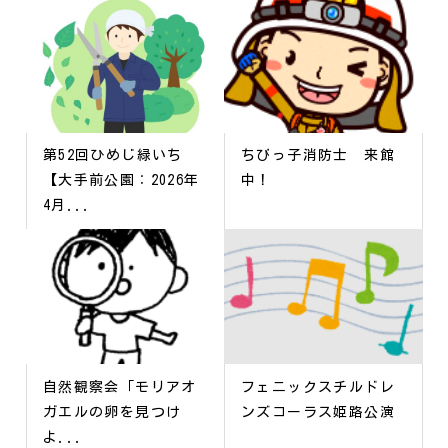
第52回ひめじ緑いち
ちびっ子消防士 来館
【大手前公園：2026年
中！
4月...
自然観察会「モリアオ
フェニックスチルドレ
ガエルの卵を見つけ
ンズコーラス姫路公演
よ...