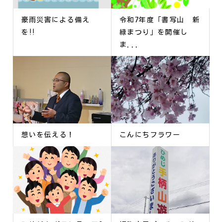
豪雨災害による備え
令和7年度「書写山 新
を‼
緑まつり」を開催し
ま...
想いを伝える！
こんにちフラワー