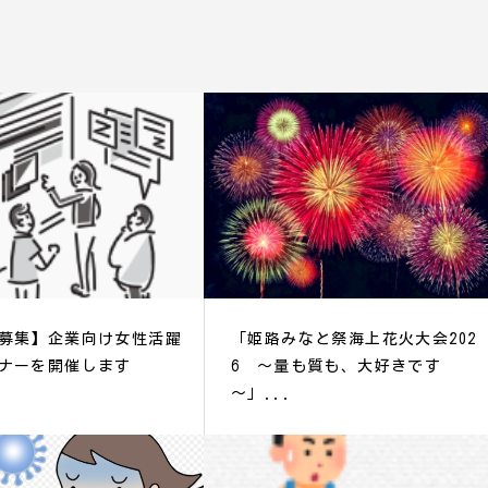
募集】企業向け女性活躍
「姫路みなと祭海上花火大会202
ナーを開催します
6 ～量も質も、大好きです
～」...