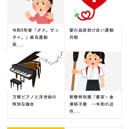
令和5年度「ダメ。ゼッ
愛の血液助け合い運動
タイ。」普及運動
月間
実...
万博ピアノと浮世絵の
新春特別展「書家・金
特別な融合
澤翔子展 ―令和の近
作...