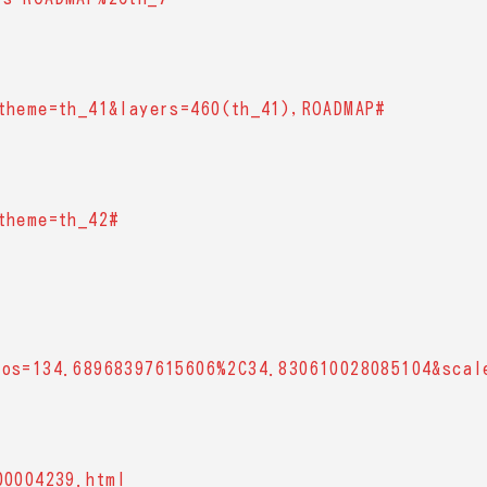
theme=th_41&layers=460(th_41),ROADMAP#
theme=th_42#
pos=134.68968397615606%2C34.830610028085104&scal
00004239.html