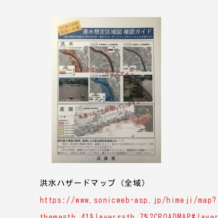
洪水ハザードマップ（全域）
https://www.sonicweb-asp.jp/himeji/map?
theme=th_41&layers=th_7%2CROADMAP#laye