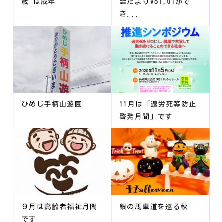
歳 は成年
会だよりVol.01がで
き...
ひめじ手柄山遊園
11月は「過労死等防止
啓発月間」です
９月は高齢者福祉月間
銀の馬車道を巡る秋
です