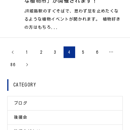
な植物市」が開催されます！
JR姫路駅のすぐそばで、思わず足を止めたくな
るような植物イベントが開かれます。 植物好き
の方はもちろ...
1
2
3
4
5
6
…

86

CATEGORY
ブログ
後援会